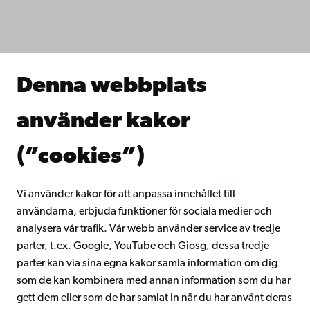
Fakulteterna
Studera hos oss
Forska hos oss
Samarbeta med oss
Åbo Akademis bibliotek
Denna webbplats
Kontinuerligt lärande
Donera till Åbo Akademi
använder kakor
Gå med i Åbo Akademis alumnnätverk
Om Åbo Akademi
(”cookies”)
Intranätet
Vi använder kakor för att anpassa innehållet till
användarna, erbjuda funktioner för sociala medier och
Facebook
Instagram
YouTube
LinkedIn
Blog
Snapchat
analysera vår trafik. Vår webb använder service av tredje
parter, t.ex. Google, YouTube och Giosg, dessa tredje
parter kan via sina egna kakor samla information om dig
som de kan kombinera med annan information som du har
gett dem eller som de har samlat in när du har använt deras