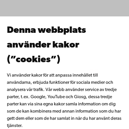
Studera hos oss
Forska hos oss
Samarbeta med oss
Åbo Akademis bibliotek
Denna webbplats
Kontinuerligt lärande
Donera till Åbo Akademi
använder kakor
Gå med i Åbo Akademis alumnnätverk
Om Åbo Akademi
(”cookies”)
Intranätet
Vi använder kakor för att anpassa innehållet till
användarna, erbjuda funktioner för sociala medier och
Facebook
Instagram
YouTube
LinkedIn
Blog
Snapchat
analysera vår trafik. Vår webb använder service av tredje
parter, t.ex. Google, YouTube och Giosg, dessa tredje
parter kan via sina egna kakor samla information om dig
som de kan kombinera med annan information som du har
gett dem eller som de har samlat in när du har använt deras
tjänster.