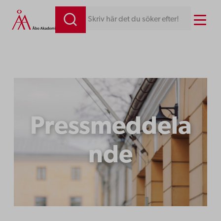
Hoppa
Menu
Skriv här det du söker efter!
till
innehåll
Pressmeddela
nde