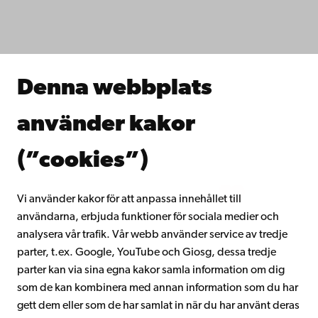
Fakulteterna
Studera hos oss
Forska hos oss
Samarbeta med oss
Åbo Akademis bibliotek
Denna webbplats
Kontinuerligt lärande
Donera till Åbo Akademi
använder kakor
Gå med i Åbo Akademis alumnnätverk
Om Åbo Akademi
(”cookies”)
Intranätet
Vi använder kakor för att anpassa innehållet till
användarna, erbjuda funktioner för sociala medier och
Facebook
Instagram
YouTube
LinkedIn
Blog
Snapchat
analysera vår trafik. Vår webb använder service av tredje
parter, t.ex. Google, YouTube och Giosg, dessa tredje
parter kan via sina egna kakor samla information om dig
som de kan kombinera med annan information som du har
gett dem eller som de har samlat in när du har använt deras