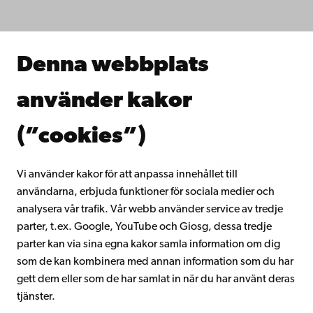
Forska hos oss
Samarbeta med oss
Åbo Akademis bibliotek
Denna webbplats
Kontinuerligt lärande
Donera till Åbo Akademi
använder kakor
Gå med i Åbo Akademis alumnnätverk
Om Åbo Akademi
(”cookies”)
Intranätet
Vi använder kakor för att anpassa innehållet till
användarna, erbjuda funktioner för sociala medier och
Facebook
Instagram
YouTube
LinkedIn
Blog
Snapchat
analysera vår trafik. Vår webb använder service av tredje
parter, t.ex. Google, YouTube och Giosg, dessa tredje
parter kan via sina egna kakor samla information om dig
som de kan kombinera med annan information som du har
gett dem eller som de har samlat in när du har använt deras
tjänster.