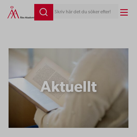
Hoppa
Menu
Skriv här det du söker efter!
till
innehåll
Aktuellt