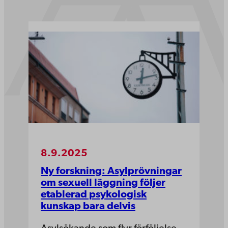
8.9.2025
Ny forskning: Asylprövningar
om sexuell läggning följer
etablerad psykologisk
kunskap bara delvis