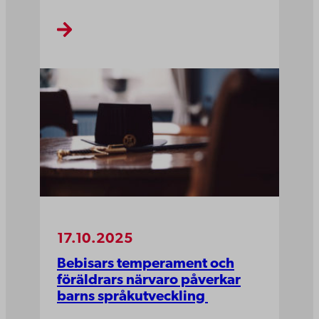
17.10.2025
Bebisars temperament och
föräldrars närvaro påverkar
barns språkutveckling