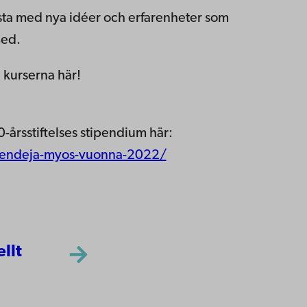
tkista med nya idéer och erfarenheter som
med.
 kurserna här!
-årsstiftelses stipendium här:
tipendeja-myos-vuonna-2022/
ellt