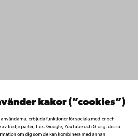
ppgifter
lighet
dd
Facebook
Instagram
YouTube
LinkedIn
Blog
Snapchat
erna
hos oss
os oss
ta med oss
emis bibliotek
vänder kakor (”cookies”)
rligt lärande
ill Åbo Akademi
i Åbo Akademis
ll användarna, erbjuda funktioner för sociala medier och
tverk
e av tredje parter, t.ex. Google, YouTube och Giosg, dessa
 Akademi
information om dig som de kan kombinera med annan