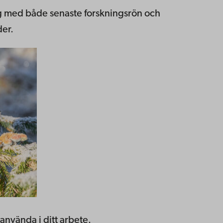
ig med både senaste forskningsrön och
er.
använda i ditt arbete.