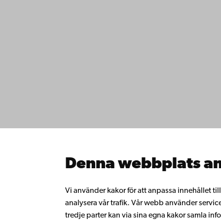
Kontaktu
Åbo Akademi
Tillgäng
Domkyrkotorget 3
Datasky
20500 Åbo
IT-hjälp
Fakultet
Studera 
Åbo Akademi i Vasa
Forska h
Strandgatan 2
Samarbe
65100 Vasa
Åbo Akad
Denna webbplats an
Kontinue
Växel
Donera t
Gå med 
+358 2 215 31
Vi använder kakor för att anpassa innehållet ti
alumnnä
analysera vår trafik. Vår webb använder servic
Om Åbo
tredje parter kan via sina egna kakor samla 