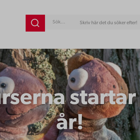
Skriv här det du söker efter!
serna startar
år!