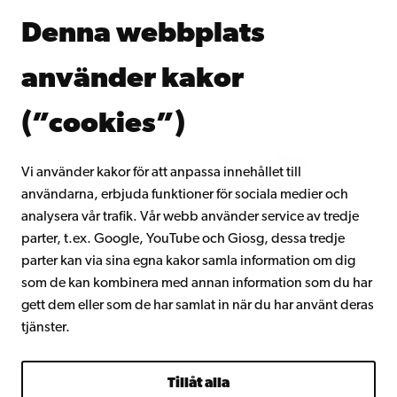
Åbo Akademis bibliotek
Denna webbplats
Kontinuerligt lärande
Donera till Åbo Akademi
använder kakor
Gå med i Åbo Akademis alumnnätverk
Om Åbo Akademi
(”cookies”)
Intranätet
Vi använder kakor för att anpassa innehållet till
användarna, erbjuda funktioner för sociala medier och
Facebook
Instagram
YouTube
LinkedIn
Blog
Snapchat
analysera vår trafik. Vår webb använder service av tredje
parter, t.ex. Google, YouTube och Giosg, dessa tredje
parter kan via sina egna kakor samla information om dig
som de kan kombinera med annan information som du har
gett dem eller som de har samlat in när du har använt deras
tjänster.
Tillåt alla