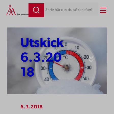
Hoppa
Menu
Skriv här det du söker efter!
till
innehåll
Utskick
6.3.20
18
6.3.2018