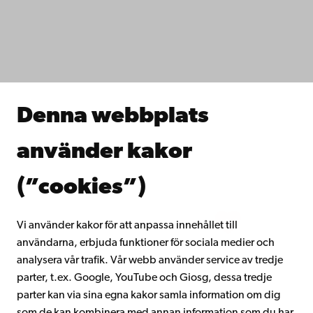
IT-hjälp
Fakulteterna
Studera hos oss
Forska hos oss
Samarbeta med oss
Åbo Akademis bibliotek
Denna webbplats
Kontinuerligt lärande
Donera till Åbo Akademi
använder kakor
Gå med i Åbo Akademis alumnnätverk
Om Åbo Akademi
(”cookies”)
Intranätet
Vi använder kakor för att anpassa innehållet till
användarna, erbjuda funktioner för sociala medier och
Facebook
Instagram
YouTube
LinkedIn
Blog
Snapchat
analysera vår trafik. Vår webb använder service av tredje
parter, t.ex. Google, YouTube och Giosg, dessa tredje
parter kan via sina egna kakor samla information om dig