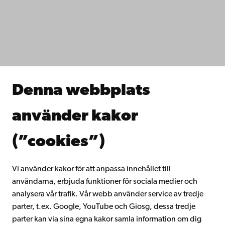
Dataskydd
IT-hjälp
Fakulteterna
Studera hos oss
Forska hos oss
Samarbeta med oss
Åbo Akademis bibliotek
Denna webbplats
Kontinuerligt lärande
Donera till Åbo Akademi
använder kakor
Gå med i Åbo Akademis alumnnätverk
Om Åbo Akademi
(”cookies”)
Intranätet
Vi använder kakor för att anpassa innehållet till
användarna, erbjuda funktioner för sociala medier och
Facebook
Instagram
YouTube
LinkedIn
Blog
Snapchat
analysera vår trafik. Vår webb använder service av tredje
parter, t.ex. Google, YouTube och Giosg, dessa tredje
parter kan via sina egna kakor samla information om dig