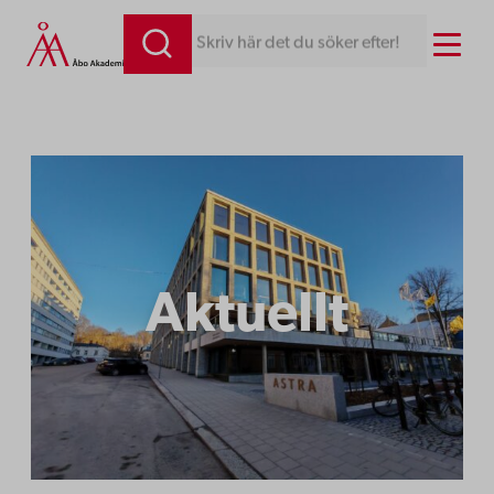
Hoppa
Menu
Skriv här det du söker efter!
till
innehåll
Aktuellt