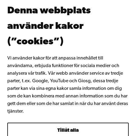
Åbo Akademis bibliotek
Denna webbplats
Kontinuerligt lärande
Donera till Åbo Akademi
använder kakor
Gå med i Åbo Akademis alumnnätverk
Om Åbo Akademi
(”cookies”)
Intranätet
Vi använder kakor för att anpassa innehållet till
användarna, erbjuda funktioner för sociala medier och
Facebook
Instagram
YouTube
LinkedIn
Blog
Snapchat
analysera vår trafik. Vår webb använder service av tredje
parter, t.ex. Google, YouTube och Giosg, dessa tredje
parter kan via sina egna kakor samla information om dig
som de kan kombinera med annan information som du har
gett dem eller som de har samlat in när du har använt deras
tjänster.
Tillåt alla