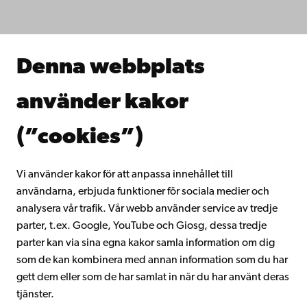
Studera hos oss
Forska hos oss
Samarbeta med oss
Åbo Akademis bibliotek
Denna webbplats
Kontinuerligt lärande
Donera till Åbo Akademi
använder kakor
Gå med i Åbo Akademis alumnnätverk
Om Åbo Akademi
(”cookies”)
Intranätet
Vi använder kakor för att anpassa innehållet till
användarna, erbjuda funktioner för sociala medier och
Facebook
Instagram
YouTube
LinkedIn
Blog
Snapchat
analysera vår trafik. Vår webb använder service av tredje
parter, t.ex. Google, YouTube och Giosg, dessa tredje
parter kan via sina egna kakor samla information om dig
som de kan kombinera med annan information som du har
gett dem eller som de har samlat in när du har använt deras
tjänster.