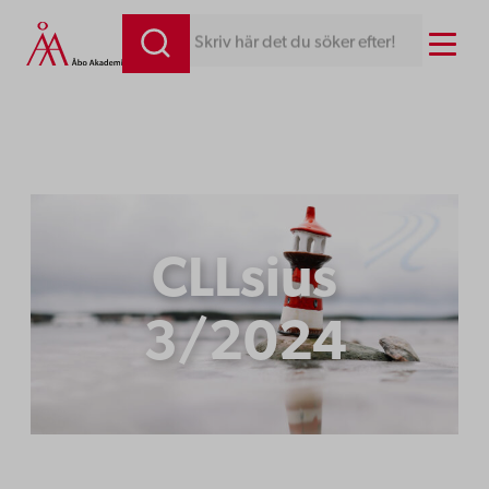
Hoppa
Menu
Skriv här det du söker efter!
till
innehåll
CLLsius
3/2024