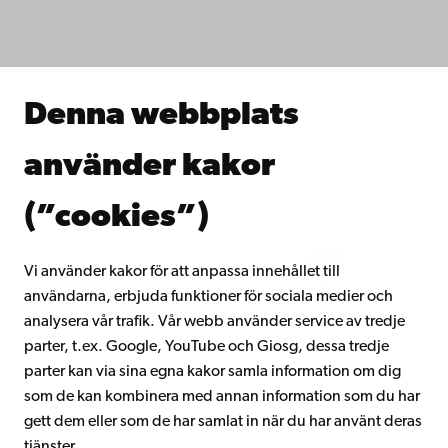
Studera hos oss
Forska hos oss
Samarbeta med oss
Åbo Akademis bibliotek
Denna webbplats
Kontinuerligt lärande
Donera till Åbo Akademi
använder kakor
Gå med i Åbo Akademis alumnnätverk
Om Åbo Akademi
(”cookies”)
Intranätet
Vi använder kakor för att anpassa innehållet till
användarna, erbjuda funktioner för sociala medier och
Facebook
Instagram
YouTube
LinkedIn
Blog
Snapchat
analysera vår trafik. Vår webb använder service av tredje
parter, t.ex. Google, YouTube och Giosg, dessa tredje
parter kan via sina egna kakor samla information om dig
som de kan kombinera med annan information som du har
gett dem eller som de har samlat in när du har använt deras
tjänster.