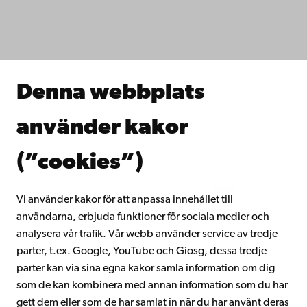
Fakulteterna
Studera hos oss
Forska hos oss
Samarbeta med oss
Åbo Akademis bibliotek
Denna webbplats
Kontinuerligt lärande
Donera till Åbo Akademi
använder kakor
Gå med i Åbo Akademis alumnnätverk
Om Åbo Akademi
(”cookies”)
Intranätet
Vi använder kakor för att anpassa innehållet till
användarna, erbjuda funktioner för sociala medier och
Facebook
Instagram
YouTube
LinkedIn
Blog
Snapchat
analysera vår trafik. Vår webb använder service av tredje
parter, t.ex. Google, YouTube och Giosg, dessa tredje
parter kan via sina egna kakor samla information om dig
som de kan kombinera med annan information som du har
gett dem eller som de har samlat in när du har använt deras