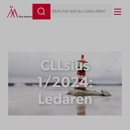
Hoppa
Menu
Skriv här det du söker efter!
till
innehåll
CLLsius
1/2024:
Ledaren