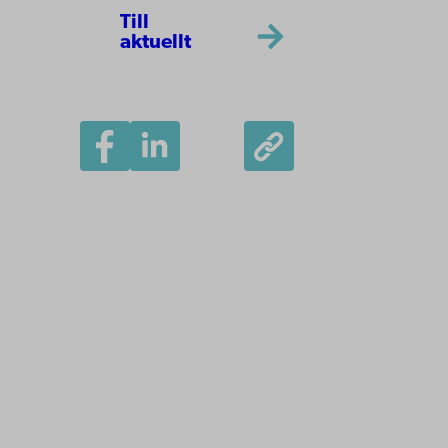
Till
aktuellt
Åbo Akademi
Domkyrkotorget 3
20500 Åbo