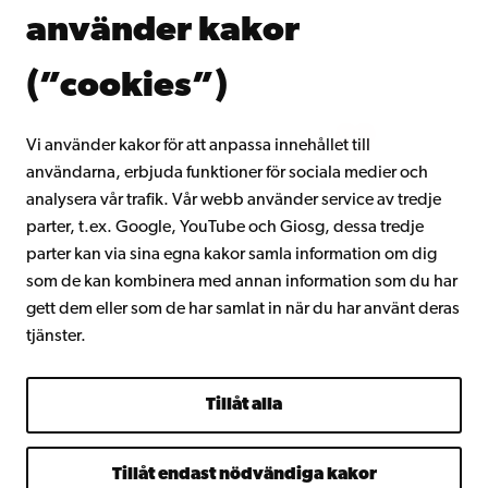
Donera till Åbo Akademi
använder kakor
Gå med i Åbo Akademis alumnnätverk
Om Åbo Akademi
(”cookies”)
Intranätet
Vi använder kakor för att anpassa innehållet till
användarna, erbjuda funktioner för sociala medier och
Facebook
Instagram
YouTube
LinkedIn
Blog
Snapchat
analysera vår trafik. Vår webb använder service av tredje
parter, t.ex. Google, YouTube och Giosg, dessa tredje
parter kan via sina egna kakor samla information om dig
som de kan kombinera med annan information som du har
gett dem eller som de har samlat in när du har använt deras
tjänster.
Tillåt alla
Tillåt endast nödvändiga kakor