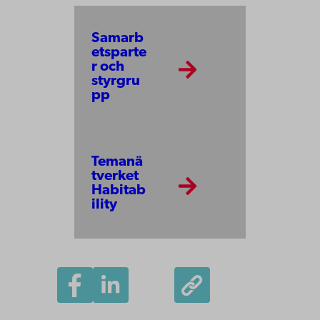
Samarb
etsparte
r och
styrgru
pp
Temanä
tverket
Habitab
ility