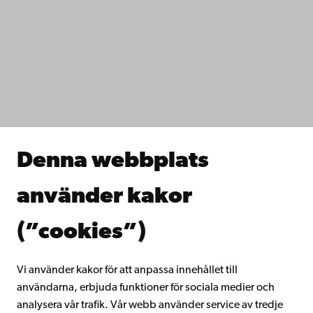
Kontaktuppgifter
Tillgänglighet
Dataskydd
IT-hjälp
Fakulteterna
Studera hos oss
Forska hos oss
Samarbeta med oss
Åbo Akademis bibliotek
Denna webbplats
Kontinuerligt lärande
Donera till Åbo Akademi
använder kakor
Gå med i Åbo Akademis alumnnätverk
Om Åbo Akademi
(”cookies”)
Intranätet
Vi använder kakor för att anpassa innehållet till
användarna, erbjuda funktioner för sociala medier och
Facebook
Instagram
YouTube
LinkedIn
Blog
Snapchat
analysera vår trafik. Vår webb använder service av tredje