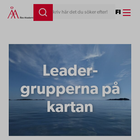
Hoppa
Menu
FI
Skriv här det du söker efter!
till
innehåll
Leader-
grupperna på
kartan