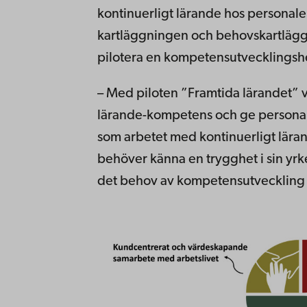
kontinuerligt lärande hos personale
kartläggningen och behovskartläggn
pilotera en kompetensutvecklingshe
– Med piloten ”Framtida lärandet” vi
lärande-kompetens och ge personale
som arbetet med kontinuerligt lära
behöver känna en trygghet i sin yr
det behov av kompetensutveckling 