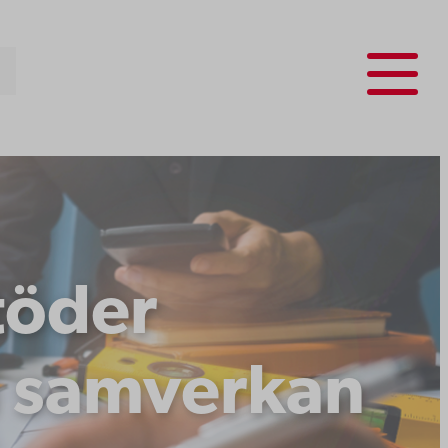
Menu
töder
h samverkan