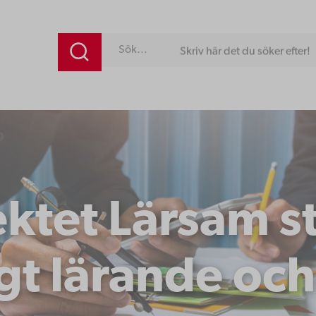
Skriv här det du söker efter!
ektet Lärsam s
igt lärande oc