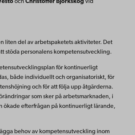
Westö
och
Christoffer Björkskog
vid
 liten del av arbetspaketets aktiviteter. Det
t att stöda personalens kompetensutveckling.
petensutvecklingsplan för kontinuerligt
s, både individuellt och organisatoriskt, för
nshöjning och för att följa upp åtgärderna.
 förändringar som sker på arbetsmarknaden, i
 ökade efterfrågan på kontinuerligt lärande,
rtlägga behov av kompetensutveckling inom