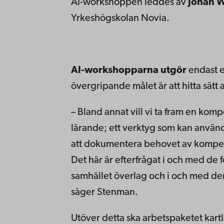
AI-workshoppen leddes av
Johan 
Yrkeshögskolan Novia.
AI-workshopparna utgör
endast en
övergripande målet är att hitta sät
– Bland annat vill vi ta fram en kom
lärande; ett verktyg som kan använda
att dokumentera behovet av kompete
Det här är efterfrågat i och med de
samhället överlag och i och med den
säger Stenman.
Utöver detta ska arbetspaketet ka