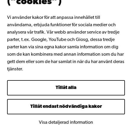
(”cookies”)
Intranätet
Vi använder kakor för att anpassa innehållet till
användarna, erbjuda funktioner för sociala medier och
Facebook
Instagram
YouTube
LinkedIn
Blog
Snapchat
analysera vår trafik. Vår webb använder service av tredje
parter, t.ex. Google, YouTube och Giosg, dessa tredje
parter kan via sina egna kakor samla information om dig
som de kan kombinera med annan information som du har
gett dem eller som de har samlat in när du har använt deras
tjänster.
Tillåt alla
Tillåt endast nödvändiga kakor
Visa detaljerad information