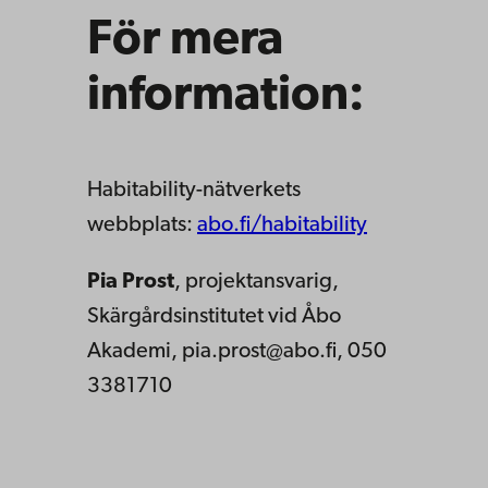
För mera
information:
Habitability-nätverkets
webbplats:
abo.fi/habitability
Pia Prost
, projektansvarig,
Skärgårdsinstitutet vid Åbo
Akademi, p
ia.prost@abo.fi
, 050
3381710