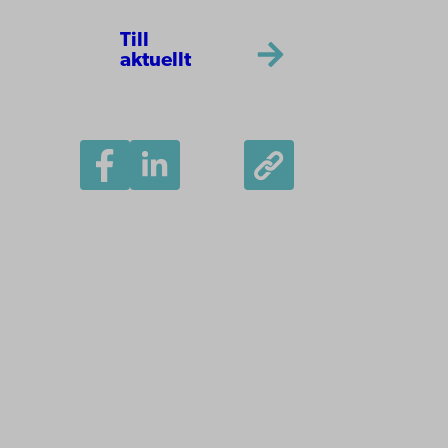
Till
aktuellt
Åbo Akademi
Domkyrkotorget 3
20500 Åbo