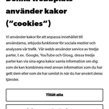
Donera till Åbo Akademi
använder kakor
Gå med i Åbo Akademis alumnnätverk
Om Åbo Akademi
(”cookies”)
Intranätet
Vi använder kakor för att anpassa innehållet till
användarna, erbjuda funktioner för sociala medier och
Facebook
Instagram
YouTube
LinkedIn
Blog
Snapchat
analysera vår trafik. Vår webb använder service av tredje
parter, t.ex. Google, YouTube och Giosg, dessa tredje
parter kan via sina egna kakor samla information om dig
som de kan kombinera med annan information som du har
gett dem eller som de har samlat in när du har använt deras
tjänster.
Tillåt alla