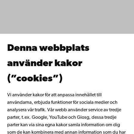
IT-hjälp
Fakulteterna
Studera hos oss
Forska hos oss
Samarbeta med oss
Åbo Akademis bibliotek
Denna webbplats
Kontinuerligt lärande
Donera till Åbo Akademi
använder kakor
Gå med i Åbo Akademis alumnnätverk
Om Åbo Akademi
(”cookies”)
Intranätet
Vi använder kakor för att anpassa innehållet till
användarna, erbjuda funktioner för sociala medier och
Facebook
Instagram
YouTube
LinkedIn
Blog
Snapchat
analysera vår trafik. Vår webb använder service av tredje
parter, t.ex. Google, YouTube och Giosg, dessa tredje
parter kan via sina egna kakor samla information om dig
som de kan kombinera med annan information som du har