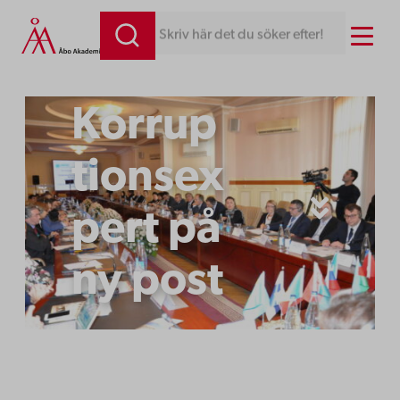
Hoppa
Menu
Skriv här det du söker efter!
till
innehåll
Korrup
tionsex
pert på
ny post