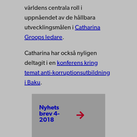
världens centrala roll i
uppnåendet av de hållbara
utvecklingsmålen i
Catharina
Groops ledare
.
Catharina har också nyligen
deltagit i en
konferens kring
temat anti-korruptionsutbildning
i Baku
.
Nyhets
brev 4-
2018