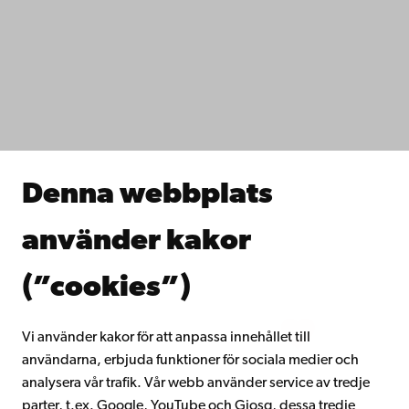
Tillgänglighet
Dataskydd
IT-hjälp
Fakulteterna
Studera hos oss
Forska hos oss
Samarbeta med oss
Åbo Akademis bibliotek
Denna webbplats
Kontinuerligt lärande
Donera till Åbo Akademi
använder kakor
Gå med i Åbo Akademis alumnnätverk
Om Åbo Akademi
(”cookies”)
Intranätet
Vi använder kakor för att anpassa innehållet till
användarna, erbjuda funktioner för sociala medier och
Facebook
Instagram
YouTube
LinkedIn
Blog
Snapchat
analysera vår trafik. Vår webb använder service av tredje
parter, t.ex. Google, YouTube och Giosg, dessa tredje