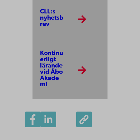
CLL:s
nyhetsb
rev
Kontinu
erligt
lärande
vid Åbo
Akade
mi