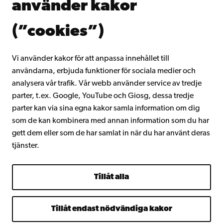
använder kakor
Gå med i Åbo Akademis alumnnätverk
Om Åbo Akademi
(”cookies”)
Intranätet
Vi använder kakor för att anpassa innehållet till
användarna, erbjuda funktioner för sociala medier och
Facebook
Instagram
YouTube
LinkedIn
Blog
Snapchat
analysera vår trafik. Vår webb använder service av tredje
parter, t.ex. Google, YouTube och Giosg, dessa tredje
parter kan via sina egna kakor samla information om dig
som de kan kombinera med annan information som du har
gett dem eller som de har samlat in när du har använt deras
tjänster.
Tillåt alla
Tillåt endast nödvändiga kakor