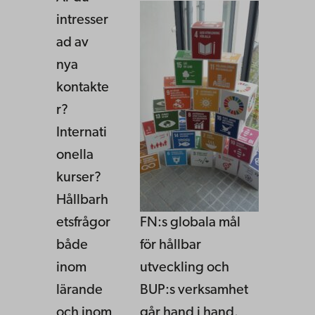
intresser
ad av
nya
kontakte
r?
Internati
onella
kurser?
Hållbarh
etsfrågor
FN:s globala mål
både
för hållbar
inom
utveckling och
lärande
BUP:s verksamhet
och inom
går hand i hand.