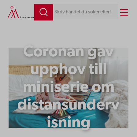
Hoppa
Menu
Skriv här det du söker efter!
till
innehåll
Coronan gav
upphov till
miniserie om
distansunderv
isning