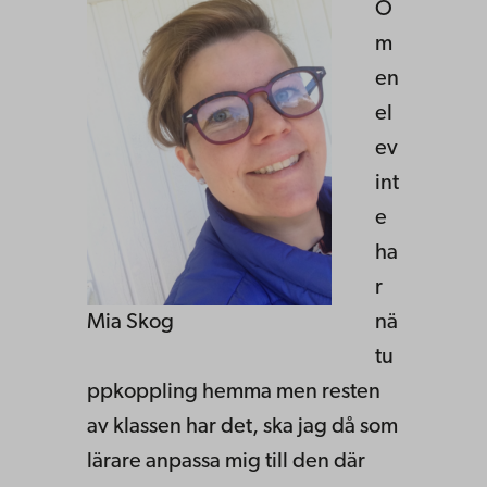
O
m
en
el
ev
int
e
ha
r
Mia Skog
nä
tu
ppkoppling hemma men resten
av klassen har det, ska jag då som
lärare anpassa mig till den där