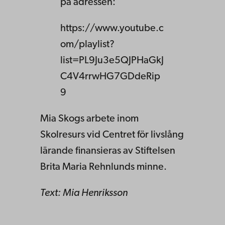
på adressen:
https://www.youtube.c
om/playlist?
list=PL9Ju3e5QJPHaGkJ
C4V4rrwHG7GDdeRip
9
Mia Skogs arbete inom
Skolresurs vid Centret för livslång
lärande finansieras av Stiftelsen
Brita Maria Rehnlunds minne.
Text: Mia Henriksson