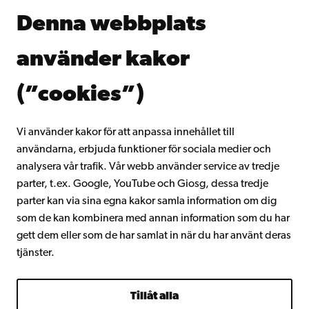
Åbo Akademis bibliotek
Denna webbplats
Kontinuerligt lärande
Donera till Åbo Akademi
använder kakor
Gå med i Åbo Akademis alumnnätverk
Om Åbo Akademi
(”cookies”)
Intranätet
Vi använder kakor för att anpassa innehållet till
användarna, erbjuda funktioner för sociala medier och
Facebook
Instagram
YouTube
LinkedIn
Blog
Snapchat
analysera vår trafik. Vår webb använder service av tredje
parter, t.ex. Google, YouTube och Giosg, dessa tredje
parter kan via sina egna kakor samla information om dig
som de kan kombinera med annan information som du har
gett dem eller som de har samlat in när du har använt deras
tjänster.
Tillåt alla