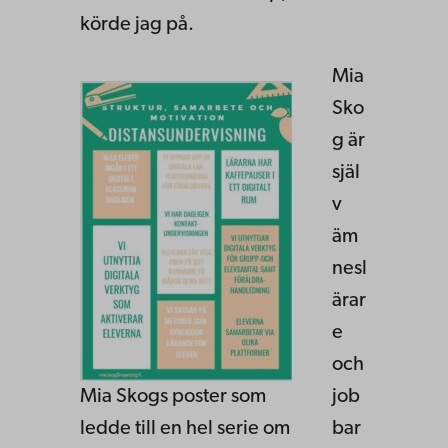
körde jag på.
Mia
Sko
g är
själ
v
äm
nesl
ärar
e
och
Mia Skogs poster som
job
ledde till en hel serie om
bar