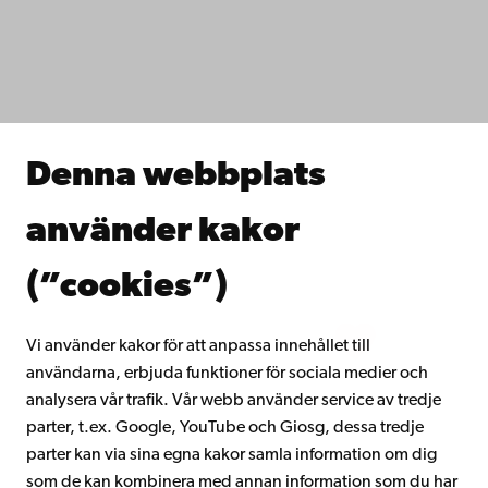
IT-hjälp
Fakulteterna
Studera hos oss
Forska hos oss
Samarbeta med oss
Åbo Akademis bibliotek
Denna webbplats
Kontinuerligt lärande
Donera till Åbo Akademi
använder kakor
Gå med i Åbo Akademis alumnnätverk
Om Åbo Akademi
(”cookies”)
Intranätet
Vi använder kakor för att anpassa innehållet till
användarna, erbjuda funktioner för sociala medier och
Facebook
Instagram
YouTube
LinkedIn
Blog
Snapchat
analysera vår trafik. Vår webb använder service av tredje
parter, t.ex. Google, YouTube och Giosg, dessa tredje
parter kan via sina egna kakor samla information om dig
som de kan kombinera med annan information som du har