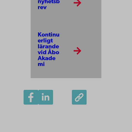
nyhetsb
rev
Kontinu
erligt
lärande
vid Åbo
Akade
mi