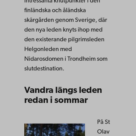
intressanta knutpunkter i den
finländska och åländska
skärgården genom Sverige, där
den nya leden knyts ihop med
den existerande pilgrimsleden
Helgonleden med
Nidarosdomen i Trondheim som
slutdestination.
Vandra längs leden
redan i sommar
På St
Olav