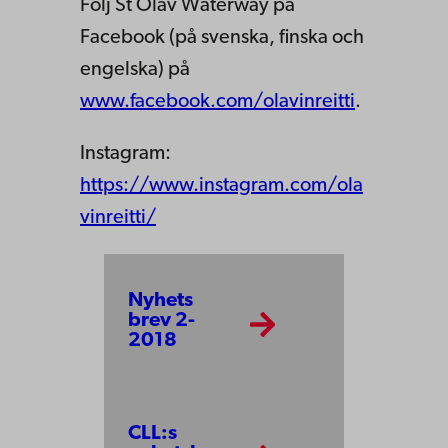
Följ St Olav Waterway på
Facebook (på svenska, finska och
engelska) på
www.facebook.com/olavinreitti
.
Instagram:
https://www.instagram.com/ola
vinreitti/
Nyhets
brev 2-
2018
CLL:s