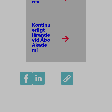
rev
Kontinu
erligt
lärande
vid Åbo
Akade
mi