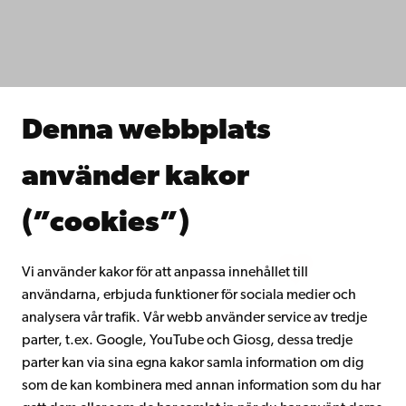
Fakulteterna
Studera hos oss
Forska hos oss
Samarbeta med oss
Åbo Akademis bibliotek
Denna webbplats
Kontinuerligt lärande
Donera till Åbo Akademi
använder kakor
Gå med i Åbo Akademis alumnnätverk
Om Åbo Akademi
(”cookies”)
Intranätet
Vi använder kakor för att anpassa innehållet till
användarna, erbjuda funktioner för sociala medier och
Facebook
Instagram
YouTube
LinkedIn
Blog
Snapchat
analysera vår trafik. Vår webb använder service av tredje
parter, t.ex. Google, YouTube och Giosg, dessa tredje
parter kan via sina egna kakor samla information om dig
som de kan kombinera med annan information som du har