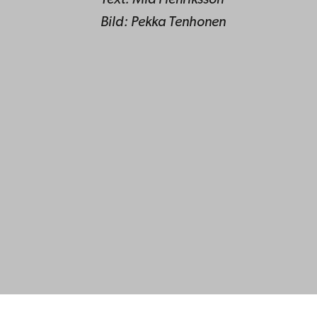
Text: Mia Henriksson
Bild: Pekka Tenhonen
Kontaktu
Åbo Akademi
Tillgäng
Domkyrkotorget 3
Datasky
20500 Åbo
IT-hjälp
Fakultet
Studera 
Åbo Akademi i Vasa
Forska h
Strandgatan 2
Samarbe