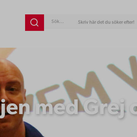
Skriv här det du söker efter!
jen med Grej 