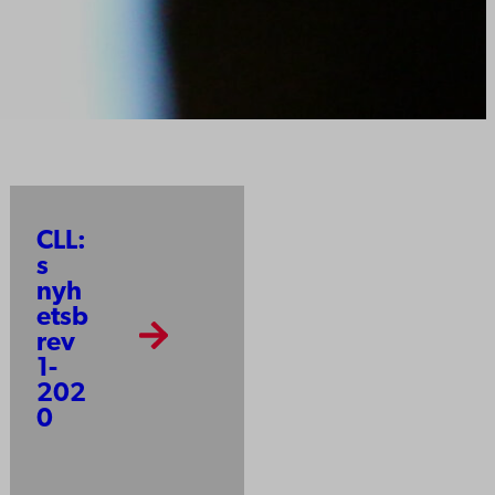
CLL:
s
nyh
etsb
rev
1-
202
0