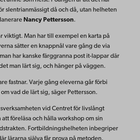
et ämne som helst. Poängen är att det här
ör slentrianmässigt då och då, utan helheten
planerare
Nancy Pettersson
.
är viktigt. Man har till exempel en karta på
everna sätter en knappnål vare gång de via
r man har kanske färggranna post it-lappar där
i det man lärt sig, och hänger på väggen.
are fastnar. Varje gång eleverna går förbi
 om vad de lärt sig, säger Pettersson.
sverksamheten vid Centret för livslångt
att föreläsa och hålla workshop om sin
adstrakten. Fortbildningshelheten inbegriper
är lärarna själva får prova på metoden.