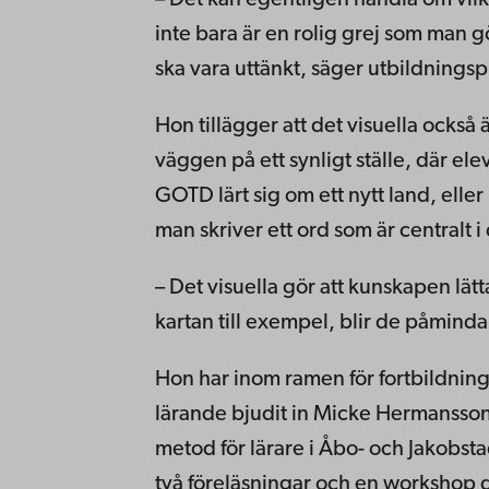
– Det kan egentligen handla om vilk
inte bara är en rolig grej som man g
ska vara uttänkt, säger utbildnings
Hon tillägger att det visuella också 
väggen på ett synligt ställe, där el
GOTD lärt sig om ett nytt land, elle
man skriver ett ord som är centralt 
– Det visuella gör att kunskapen lätt
kartan till exempel, blir de påminda
Hon har inom ramen för fortbildning
lärande bjudit in Micke Hermansson 
metod för lärare i Åbo- och Jakobst
två föreläsningar och en workshop d