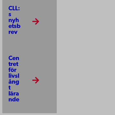
CLL:
s
nyh
etsb
rev
Cen
tret
för
livsl
ång
t
lära
nde