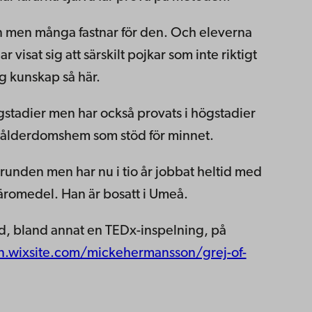
den men många fastnar för den. Och eleverna
har visat sig att särskilt pojkar som inte riktigt
sig kunskap så här.
ågstadier men har också provats i högstadier
å ålderdomshem som stöd för minnet.
grunden men har nu i tio år jobbat heltid med
 läromedel. Han är bosatt i Umeå.
bland annat en TEDx-inspelning, på
n.wixsite.com/mickehermansson/grej-of-