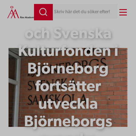
Hoppa
Menu
Åbo Akademi
Skriv här det du söker efter!
till
innehåll
och Svenska
Kulturfonden i
Björneborg
fortsätter
utveckla
Björneborgs