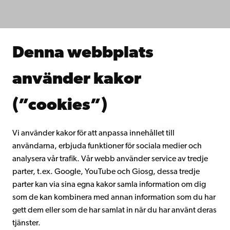
Studera hos oss
Forska hos oss
Samarbeta med oss
Åbo Akademis bibliotek
Denna webbplats
Kontinuerligt lärande
Donera till Åbo Akademi
använder kakor
Gå med i Åbo Akademis alumnnätverk
Om Åbo Akademi
(”cookies”)
Intranätet
Vi använder kakor för att anpassa innehållet till
användarna, erbjuda funktioner för sociala medier och
Facebook
Instagram
YouTube
LinkedIn
Blog
Snapchat
analysera vår trafik. Vår webb använder service av tredje
parter, t.ex. Google, YouTube och Giosg, dessa tredje
parter kan via sina egna kakor samla information om dig
som de kan kombinera med annan information som du har
gett dem eller som de har samlat in när du har använt deras
tjänster.