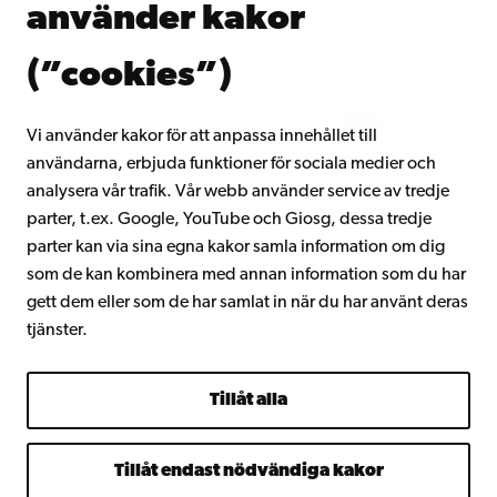
använder kakor
Gå med i Åbo Akademis alumnnätverk
Om Åbo Akademi
(”cookies”)
Intranätet
Vi använder kakor för att anpassa innehållet till
användarna, erbjuda funktioner för sociala medier och
Facebook
Instagram
YouTube
LinkedIn
Blog
Snapchat
analysera vår trafik. Vår webb använder service av tredje
parter, t.ex. Google, YouTube och Giosg, dessa tredje
parter kan via sina egna kakor samla information om dig
som de kan kombinera med annan information som du har
gett dem eller som de har samlat in när du har använt deras
tjänster.
Tillåt alla
Tillåt endast nödvändiga kakor