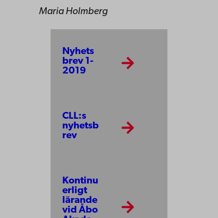
Maria Holmberg
Nyhets
brev 1-
2019
CLL:s
nyhetsb
rev
Kontinu
erligt
lärande
vid Åbo