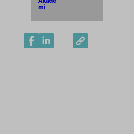
Akade
mi
Åbo Akademi
Domkyrkotorget 3
20500 Åbo