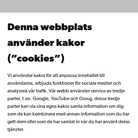
Forska hos oss
Samarbeta med oss
Åbo Akademis bibliotek
Denna webbplats
Kontinuerligt lärande
Donera till Åbo Akademi
använder kakor
Gå med i Åbo Akademis alumnnätverk
Om Åbo Akademi
(”cookies”)
Intranätet
Vi använder kakor för att anpassa innehållet till
användarna, erbjuda funktioner för sociala medier och
Facebook
Instagram
YouTube
LinkedIn
Blog
Snapchat
analysera vår trafik. Vår webb använder service av tredje
parter, t.ex. Google, YouTube och Giosg, dessa tredje
parter kan via sina egna kakor samla information om dig
som de kan kombinera med annan information som du har
gett dem eller som de har samlat in när du har använt deras
tjänster.