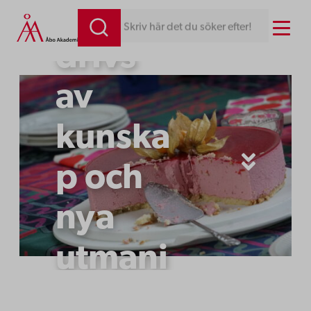
Rina
Hoppa
Menu
Skriv här det du söker efter!
till
drivs
innehåll
av
kunska
p och
nya
utmani
ngar