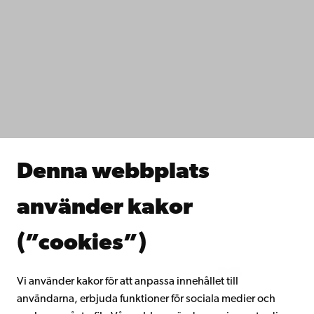
Kontaktuppgifter
Tillgänglighet
Dataskydd
IT-hjälp
Fakulteterna
Studera hos oss
Forska hos oss
Samarbeta med oss
Åbo Akademis bibliotek
Denna webbplats
Kontinuerligt lärande
Donera till Åbo Akademi
använder kakor
Gå med i Åbo Akademis alumnnätverk
Om Åbo Akademi
(”cookies”)
Intranätet
Vi använder kakor för att anpassa innehållet till
användarna, erbjuda funktioner för sociala medier och