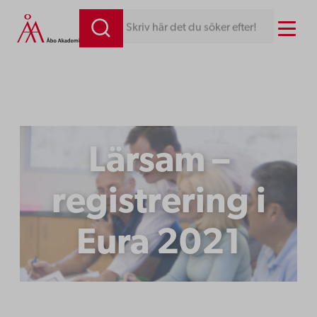
Hoppa
Menu
Skriv här det du söker efter!
till
innehåll
Lärsam –
registrering i
Eura 2021