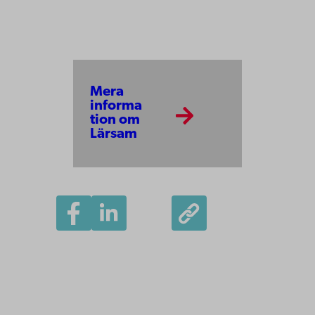
Mera
informa
tion om
Lärsam