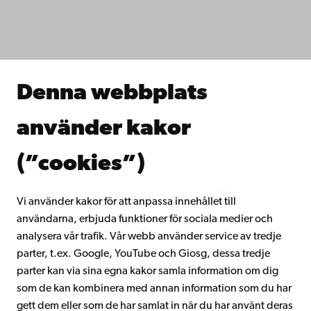
Fakulteterna
Studera hos oss
Forska hos oss
Samarbeta med oss
Åbo Akademis bibliotek
Denna webbplats
Kontinuerligt lärande
Donera till Åbo Akademi
använder kakor
Gå med i Åbo Akademis alumnnätverk
Om Åbo Akademi
(”cookies”)
Intranätet
Vi använder kakor för att anpassa innehållet till
användarna, erbjuda funktioner för sociala medier och
Facebook
Instagram
YouTube
LinkedIn
Blog
Snapchat
analysera vår trafik. Vår webb använder service av tredje
parter, t.ex. Google, YouTube och Giosg, dessa tredje
parter kan via sina egna kakor samla information om dig
som de kan kombinera med annan information som du har
gett dem eller som de har samlat in när du har använt deras