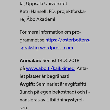
ta, Upp­sala Uni­ver­si­tet
Katri Han­sell, FD, pro­jekt­fors­ka­
re, Åbo Aka­de­mi
För mera in­for­ma­tion om pro­
gram­met se
https://os­ter­bot­tens­
sprak­stig.word­press.com
An­mä­lan:
Se­nast 14.3.2018
på
www.abo.fi/ka­ik­ki­med
An­ta­
let plat­ser är be­grän­sat!
Av­gift
: Se­mi­na­ri­et är av­gifts­fritt
(lunch på egen be­kost­nad) och fi­
nan­si­e­ras av Ut­bild­nings­sty­rel­
sen.