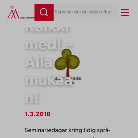
Hoppa
Menu
Skriv här det du söker efter!
till
Kaikki
innehåll
med! –
Alla
mukaa
n!
1.3.2018
Se­mi­na­ri­e­da­gar kring ti­dig språ­