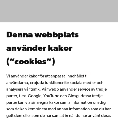
Fakulteterna
Studera hos oss
Forska hos oss
Samarbeta med oss
Åbo Akademis bibliotek
Denna webbplats
Kontinuerligt lärande
Donera till Åbo Akademi
använder kakor
Gå med i Åbo Akademis alumnnätverk
Om Åbo Akademi
(”cookies”)
Intranätet
Vi använder kakor för att anpassa innehållet till
användarna, erbjuda funktioner för sociala medier och
Facebook
Instagram
YouTube
LinkedIn
Blog
Snapchat
analysera vår trafik. Vår webb använder service av tredje
parter, t.ex. Google, YouTube och Giosg, dessa tredje
parter kan via sina egna kakor samla information om dig
som de kan kombinera med annan information som du har
gett dem eller som de har samlat in när du har använt deras