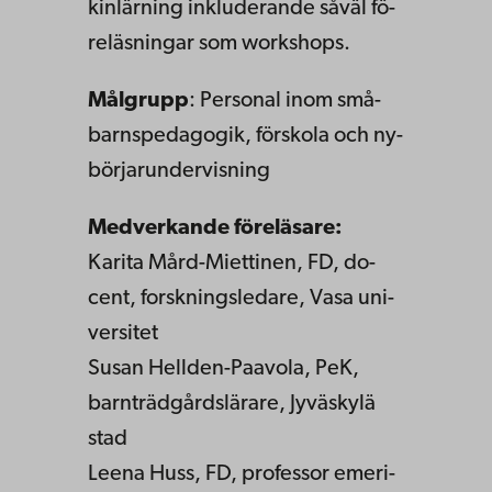
kin­lär­ning in­klu­de­ran­de så­väl fö­
re­läs­ning­ar som work­shops.
Mål­grupp
: Per­so­nal inom små­
barns­pe­da­go­gik, för­sko­la och ny­
bör­jar­un­der­vis­ning
Med­ver­kan­de fö­re­lä­sa­re:
Ka­ri­ta Mård-Mi­et­ti­nen, FD, do­
cent, forsk­nings­le­da­re, Vasa uni­
ver­si­tet
Su­san Hell­den-Pa­a­vo­la, PeK,
barn­träd­gårds­lä­ra­re, Jy­väs­ky­lä
stad
Le­ena Huss, FD, pro­fes­sor eme­ri­