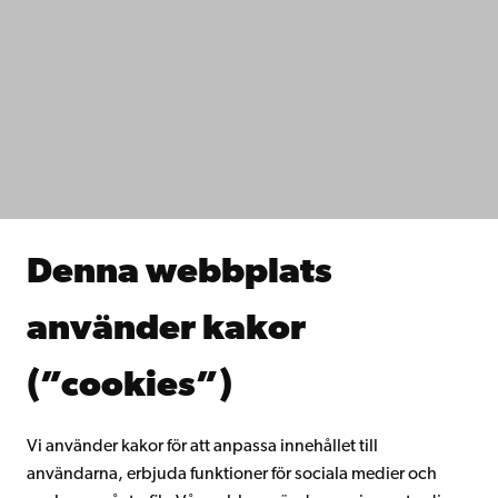
Kontaktuppgifter
Tillgänglighet
Dataskydd
IT-hjälp
Fakulteterna
Studera hos oss
Forska hos oss
Samarbeta med oss
Åbo Akademis bibliotek
Denna webbplats
Kontinuerligt lärande
Donera till Åbo Akademi
använder kakor
Gå med i Åbo Akademis alumnnätverk
Om Åbo Akademi
(”cookies”)
Intranätet
Vi använder kakor för att anpassa innehållet till
användarna, erbjuda funktioner för sociala medier och