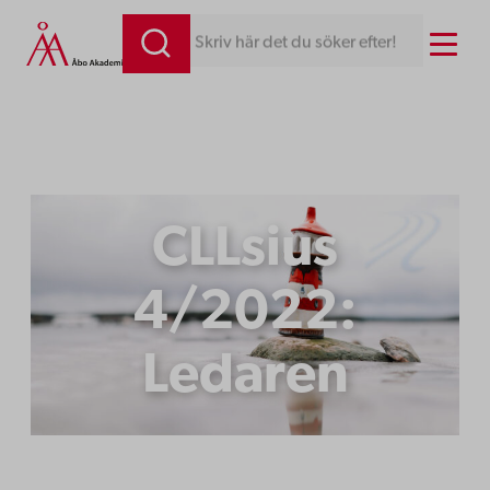
Hoppa
Menu
Skriv här det du söker efter!
till
innehåll
CLLsius
4/2022:
Ledaren