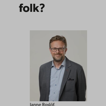
folk?
Janne Roslöf.