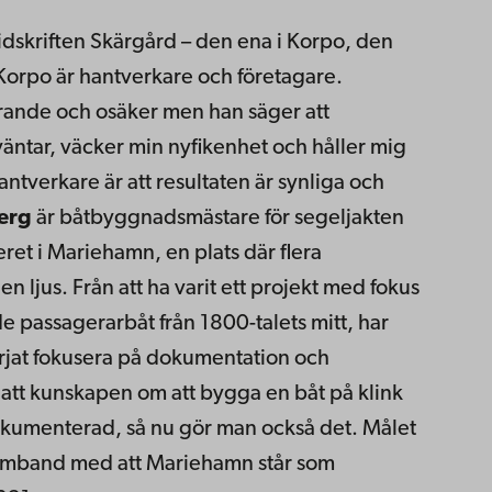
 Tidskriften Skärgård – den ena i Korpo, den
Korpo är hantverkare och företagare.
rande och osäker men han säger att
äntar, väcker min nyfikenhet och håller mig
ntverkare är att resultaten är synliga och
erg
är båtbyggnadsmästare för segeljakten
eret i Mariehamn, en plats där flera
n ljus. Från att ha varit ett projekt med fokus
e passagerarbåt från 1800-talets mitt, har
rjat fokusera på dokumentation och
att kunskapen om att bygga en båt på klink
 dokumenterad, så nu gör man också det. Målet
i samband med att Mariehamn står som