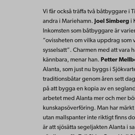
Vi får också träffa två båtbyggare i
andra i Mariehamn.
Joel Simberg
i 
Inkomsten som båtbyggare är varie
”ovissheten om vilka uppdrag som v
sysselsatt”. Charmen med att vara ha
kännbara, menar han.
Petter Mellb
Alanta, som just nu byggs i Sjökvart
traditionsbåtar genom åren sett dage
på att bygga en kopia av en segland
arbetet med Alanta mer och mer bö
kunskapsöverföring. Man har märkt 
utan mallspanter inte riktigt finns
är att sjösätta segeljakten Alanta 