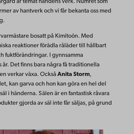
ärgård är temat handens verk. Numret som
rmer av hantverk och vi får bekanta oss med
g.
arvarmästare bosatt på Kimitoön. Med
a reaktioner förädla råläder till hållbart
ch fuktförändringar. I gynnsamma
 år. Det finns bara några få traditionella
hen verkar växa. Också
Anita Storm
,
t, kan garva och hon kan göra en hel del
säl i händerna. Sälen är en fantastisk råvara
ukter gjorda av säl inte får säljas, på grund