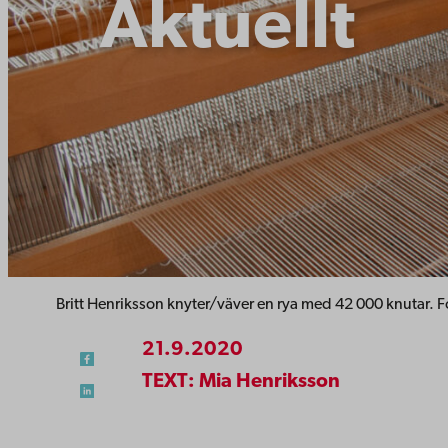
Aktuellt
Britt Henriksson knyter/väver en rya med 42 000 knutar. 
21.9.2020
TEXT: Mia Henriksson