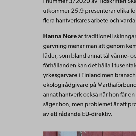
I nummer 3/2020 av Tidskriften Sk
utkommer 25.9 presenterar olika fo
flera hantverkares arbete och varda
Hanna Nore
är traditionell skinng
garvning menar man att genom kemisk
läder, som bland annat tål värme- o
förhållanden kan det hålla i tusentals
yrkesgarvare i Finland men bransc
ekologirådgivare på Marthaförbunde
annat hantverk också när hon får en 
säger hon, men problemet är att prod
av ett rådande EU-direktiv.