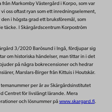
a från Markomby Västergård i Korpo, som var
 vi oss oftast ryan som ett inredningselement,
 den i högsta grad ett bruksföremål, som
e täcke. I Skärgårdscentrum Korpoström
ärgård 3/2020 Barösund i Ingå, fördjupar sig
ar om historiska händelser, man tittar in i det
bjuder på några bokrecensioner och hedrar
iärer, Marslars-Birger från Kittuis i Houtskär.
a temanummer per år av Skärgårdsinstitutet
d Centret för livslångt lärande. Mera
merationer och lösnummer på
www.skargard.fi
.