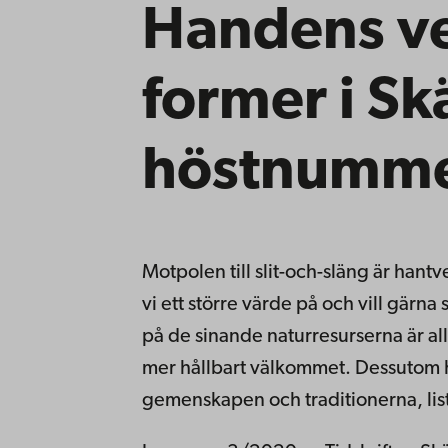
Handens ve
former i Sk
höstnumm
Motpolen till slit-och-släng är hantve
vi ett större värde på och vill gärn
på de sinande naturresurserna är allt 
mer hållbart välkommet. Dessutom h
gemenskapen och traditionerna, lis