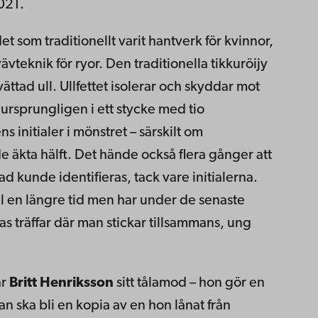
2021.
t som traditionellt varit hantverk för kvinnor,
vteknik för ryor. Den traditionella tikkuröijy
tvättad ull. Ullfettet isolerar och skyddar mot
 ursprungligen i ett stycke med tio
s initialer i mönstret – särskilt om
de äkta hälft. Det hände också flera gånger att
d kunde identifieras, tack vare initialerna.
ll en längre tid men har under de senaste
s träffar där man stickar tillsammans, ung
ar
Britt Henriksson
sitt tålamod – hon gör en
n ska bli en kopia av en hon lånat från