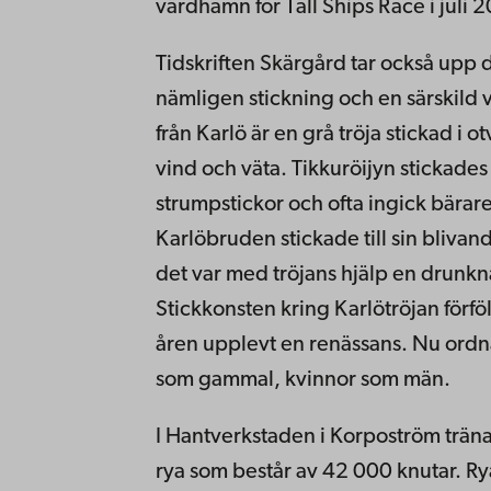
värdhamn för Tall Ships Race i juli 
Tidskriften Skärgård tar också upp de
nämligen stickning och en särskild vä
från Karlö är en grå tröja stickad i o
vind och väta. Tikkuröijyn stickades
strumpstickor och ofta ingick bäraren
Karlöbruden stickade till sin blivan
det var med tröjans hjälp en drunkna
Stickkonsten kring Karlötröjan förfö
åren upplevt en renässans. Nu ordna
som gammal, kvinnor som män.
I Hantverkstaden i Korpoström trän
rya som består av 42 000 knutar. Rya