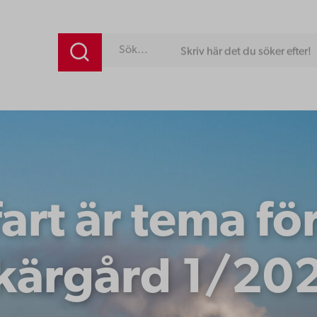
Skriv här det du söker efter!
art är tema fö
kärgård 1/20