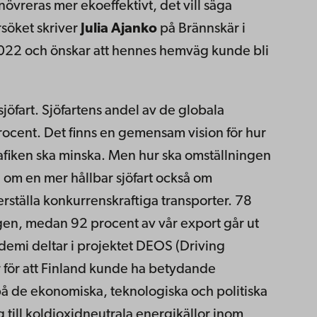
reras mer ekoeffektivt, det vill säga
söket skriver
Julia Ajanko
på Brännskär i
2022 och önskar att hennes hemväg kunde bli
jöfart. Sjöfartens andel av de globala
ocent. Det finns en gemensam vision för hur
afiken ska minska. Men hur ska omställningen
n om en mer hållbar sjöfart också om
rställa konkurrenskraftiga transporter. 78
en, medan 92 procent av vår export går ut
demi deltar i projektet DEOS (Driving
r för att Finland kunde ha betydande
 på de ekonomiska, teknologiska och politiska
 till koldioxidneutrala energikällor inom