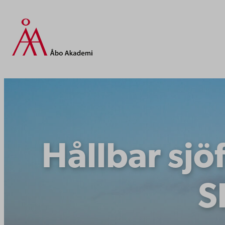
Hoppa
till
innehåll
Hållbar sjöf
S