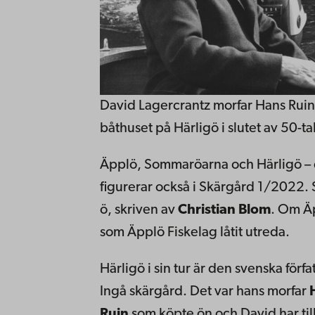
David Lagercrantz morfar Hans Ruin
båthuset på Härligö i slutet av 50-tal
Äpplö, Sommaröarna och Härligö – d
figurerar också i Skärgård 1/2022.
ö, skriven av
Christian Blom
. Om Äp
som Äpplö Fiskelag låtit utreda.
Härligö i sin tur är den svenska förf
Ingå skärgård. Det var hans morfar
Ruin
som köpte ön och David har til