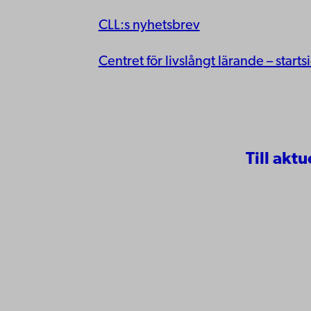
CLL:s nyhetsbrev
Centret för livslångt lärande – starts
Till aktu
Kontaktu
Åbo Akademi
Tillgäng