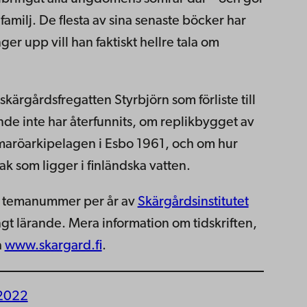
familj. De flesta av sina senaste böcker har
ger upp vill han faktiskt hellre tala om
skärgårdsfregatten Styrbjörn som förliste till
ande inte har återfunnits, om replikbygget av
mmaröarkipelagen i Esbo 1961, och om hur
rak som ligger i finländska vatten.
ra temanummer per år av
Skärgårdsinstitutet
ångt lärande. Mera information om tidskriften,
å
www.skargard.fi
.
/2022