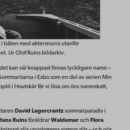
 i båten med aktersnurra utanför
et. Ur Olof Ruins bildarkiv.
et kan väl knappast finnas lyckligare namn –
 Sommaröarna i Esbo som en del av serien Min
plö i Houtskär får vi läsa om öns namnskatt,
attaren
David Lagercrantz
sommarparadis i
Hans Ruins
föräldrar
Waldemar
och
Flora
lbringat alla ungdomens somrar där – och gör