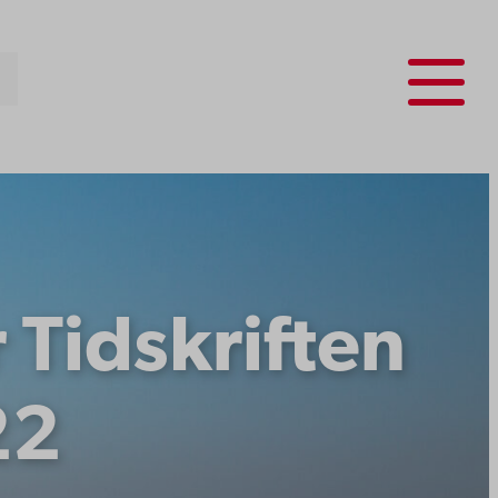
Menu
r Tidskriften
22