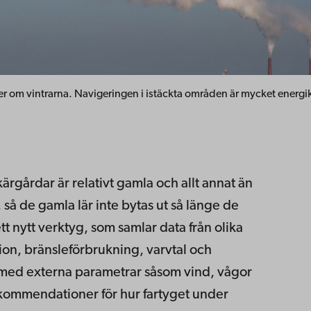
fryser om vintrarna. Navigeringen i istäckta områden är mycket energ
skärgårdar är relativt gamla och allt annat än
 så de gamla lär inte bytas ut så länge de
tt nytt verktyg, som samlar data från olika
tion, bränsleförbrukning, varvtal och
 med externa parametrar såsom vind, vågor
kommendationer för hur fartyget under