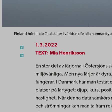
Finland hör till de fåtal stater i världen där alla hamnar 
1.3.2022
TEXT: Mia Henriksson
En stor del av färjorna i Östersjöns 
miljövänliga. Men nya färjor är dyra,
fungerar. I Danmark har man testat e
platser på fartyget: djup, kurs, posi
hastighet. När denna data samkörs
och strömningar kan man ta fram re