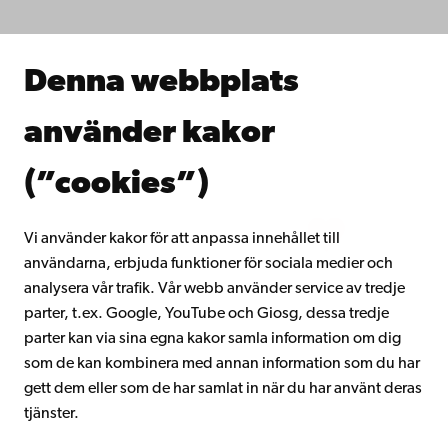
Forska hos oss
Samarbeta med oss
Åbo Akademis bibliotek
Denna webbplats
Kontinuerligt lärande
Donera till Åbo Akademi
använder kakor
Gå med i Åbo Akademis alumnnätverk
Om Åbo Akademi
(”cookies”)
Intranätet
Vi använder kakor för att anpassa innehållet till
användarna, erbjuda funktioner för sociala medier och
Facebook
Instagram
YouTube
LinkedIn
Blog
Snapchat
analysera vår trafik. Vår webb använder service av tredje
parter, t.ex. Google, YouTube och Giosg, dessa tredje
parter kan via sina egna kakor samla information om dig
som de kan kombinera med annan information som du har
gett dem eller som de har samlat in när du har använt deras
tjänster.