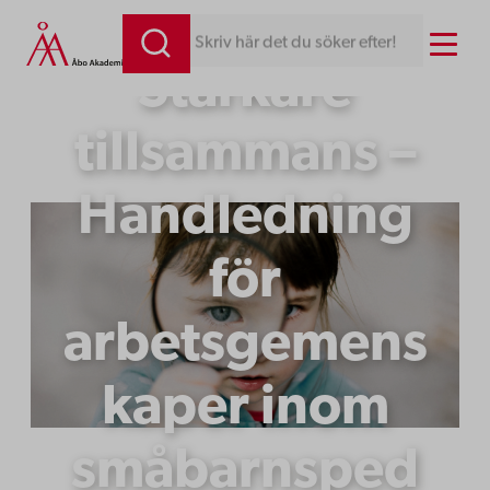
Hoppa
Menu
Skriv här det du söker efter!
till
Starkare
innehåll
tillsammans –
Handledning
för
arbetsgemens
kaper inom
småbarnsped