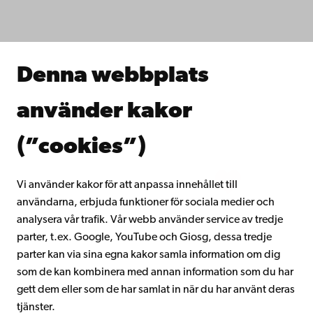
Studera hos oss
Forska hos oss
Samarbeta med oss
Åbo Akademis bibliotek
Denna webbplats
Kontinuerligt lärande
Donera till Åbo Akademi
använder kakor
Gå med i Åbo Akademis alumnnätverk
Om Åbo Akademi
(”cookies”)
Intranätet
Vi använder kakor för att anpassa innehållet till
användarna, erbjuda funktioner för sociala medier och
Facebook
Instagram
YouTube
LinkedIn
Blog
Snapchat
analysera vår trafik. Vår webb använder service av tredje
parter, t.ex. Google, YouTube och Giosg, dessa tredje
parter kan via sina egna kakor samla information om dig
som de kan kombinera med annan information som du har
gett dem eller som de har samlat in när du har använt deras
tjänster.