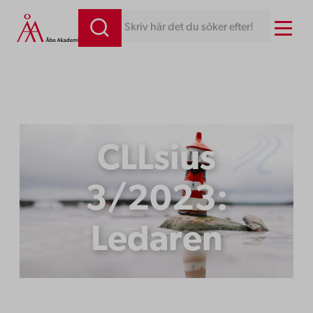
Hoppa
Menu
Skriv här det du söker efter!
till
innehåll
CLLsius
3/2023:
Ledaren