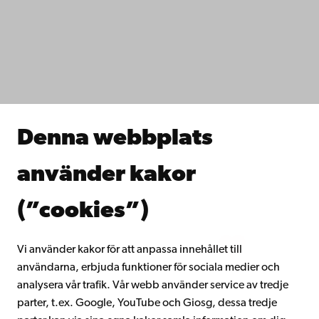
Dataskydd
IT-hjälp
Fakulteterna
Studera hos oss
Forska hos oss
Samarbeta med oss
Åbo Akademis bibliotek
Denna webbplats
Kontinuerligt lärande
Donera till Åbo Akademi
använder kakor
Gå med i Åbo Akademis alumnnätverk
Om Åbo Akademi
(”cookies”)
Intranätet
Vi använder kakor för att anpassa innehållet till
användarna, erbjuda funktioner för sociala medier och
Facebook
Instagram
YouTube
LinkedIn
Blog
Snapchat
analysera vår trafik. Vår webb använder service av tredje
parter, t.ex. Google, YouTube och Giosg, dessa tredje