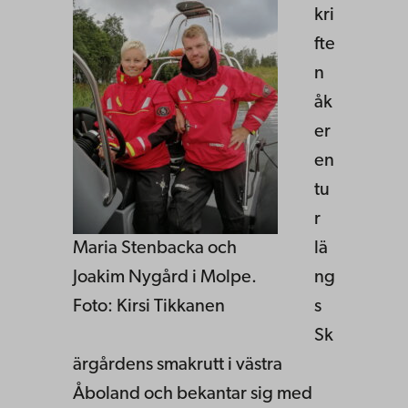
kri
fte
n
åk
er
en
tu
r
Maria Stenbacka och
lä
Joakim Nygård i Molpe.
ng
Foto: Kirsi Tikkanen
s
Sk
ärgårdens smakrutt i västra
Åboland och bekantar sig med