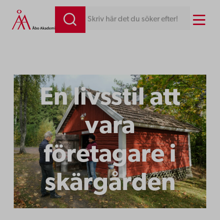
Hoppa
Menu
Skriv här det du söker efter!
till
innehåll
En livsstil att
vara
företagare i
skärgården