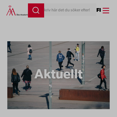
Hoppa
Menu
FI
Skriv här det du söker efter!
till
innehåll
Aktuellt