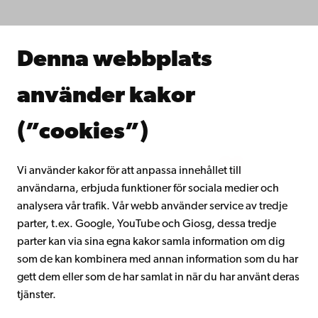
Forska hos oss
Samarbeta med oss
Åbo Akademis bibliotek
Denna webbplats
Kontinuerligt lärande
Donera till Åbo Akademi
använder kakor
Gå med i Åbo Akademis alumnnätverk
Om Åbo Akademi
(”cookies”)
Intranätet
Vi använder kakor för att anpassa innehållet till
användarna, erbjuda funktioner för sociala medier och
Facebook
Instagram
YouTube
LinkedIn
Blog
Snapchat
analysera vår trafik. Vår webb använder service av tredje
parter, t.ex. Google, YouTube och Giosg, dessa tredje
parter kan via sina egna kakor samla information om dig
som de kan kombinera med annan information som du har
gett dem eller som de har samlat in när du har använt deras
tjänster.