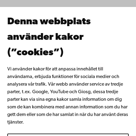
Samarbeta med oss
Åbo Akademis bibliotek
Denna webbplats
Kontinuerligt lärande
Donera till Åbo Akademi
använder kakor
Gå med i Åbo Akademis alumnnätverk
Om Åbo Akademi
(”cookies”)
Intranätet
Vi använder kakor för att anpassa innehållet till
användarna, erbjuda funktioner för sociala medier och
Facebook
Instagram
YouTube
LinkedIn
Blog
Snapchat
analysera vår trafik. Vår webb använder service av tredje
parter, t.ex. Google, YouTube och Giosg, dessa tredje
parter kan via sina egna kakor samla information om dig
som de kan kombinera med annan information som du har
gett dem eller som de har samlat in när du har använt deras
tjänster.