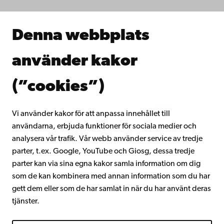
Samarbeta med oss
Åbo Akademis bibliotek
Denna webbplats
Kontinuerligt lärande
Donera till Åbo Akademi
använder kakor
Gå med i Åbo Akademis alumnnätverk
Om Åbo Akademi
(”cookies”)
Intranätet
Vi använder kakor för att anpassa innehållet till
användarna, erbjuda funktioner för sociala medier och
Facebook
Instagram
YouTube
LinkedIn
Blog
Snapchat
analysera vår trafik. Vår webb använder service av tredje
parter, t.ex. Google, YouTube och Giosg, dessa tredje
parter kan via sina egna kakor samla information om dig
som de kan kombinera med annan information som du har
gett dem eller som de har samlat in när du har använt deras
tjänster.