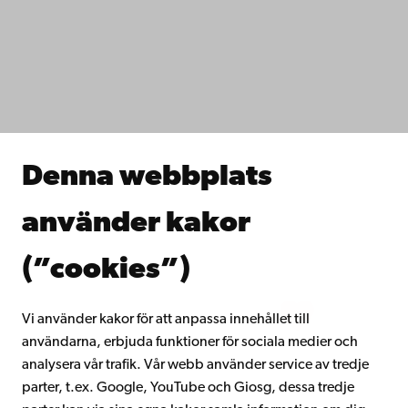
Dataskydd
IT-hjälp
Fakulteterna
Studera hos oss
Forska hos oss
Samarbeta med oss
Åbo Akademis bibliotek
Denna webbplats
Kontinuerligt lärande
Donera till Åbo Akademi
använder kakor
Gå med i Åbo Akademis alumnnätverk
Om Åbo Akademi
(”cookies”)
Intranätet
Vi använder kakor för att anpassa innehållet till
användarna, erbjuda funktioner för sociala medier och
Facebook
Instagram
YouTube
LinkedIn
Blog
Snapchat
analysera vår trafik. Vår webb använder service av tredje
parter, t.ex. Google, YouTube och Giosg, dessa tredje