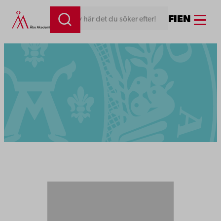
Menu
FI
EN
Skriv här det du söker efter!