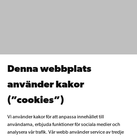
Kontaktuppgifter
Tillgänglighet
Dataskydd
IT-hjälp
Fakulteterna
Studera hos oss
Forska hos oss
Samarbeta med oss
Åbo Akademis bibliotek
Denna webbplats
Kontinuerligt lärande
Donera till Åbo Akademi
använder kakor
Gå med i Åbo Akademis alumnnätverk
Om Åbo Akademi
(”cookies”)
Intranätet
Vi använder kakor för att anpassa innehållet till
användarna, erbjuda funktioner för sociala medier och
Facebook
Instagram
YouTube
LinkedIn
Blog
Snapchat
analysera vår trafik. Vår webb använder service av tredje