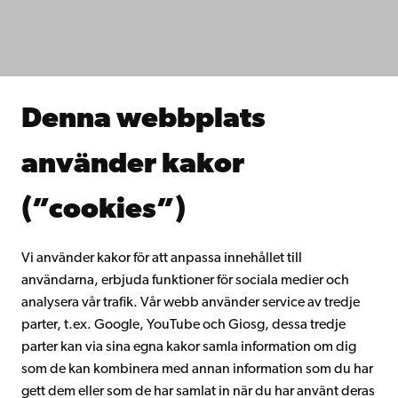
Fakulteterna
Studera hos oss
Forska hos oss
Samarbeta med oss
Åbo Akademis bibliotek
Denna webbplats
Kontinuerligt lärande
Donera till Åbo Akademi
använder kakor
Gå med i Åbo Akademis alumnnätverk
Om Åbo Akademi
(”cookies”)
Intranätet
Vi använder kakor för att anpassa innehållet till
användarna, erbjuda funktioner för sociala medier och
Facebook
Instagram
YouTube
LinkedIn
Blog
Snapchat
analysera vår trafik. Vår webb använder service av tredje
parter, t.ex. Google, YouTube och Giosg, dessa tredje
parter kan via sina egna kakor samla information om dig
som de kan kombinera med annan information som du har
gett dem eller som de har samlat in när du har använt deras