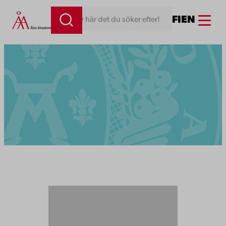
Menu
FI
EN
Skriv här det du söker efter!