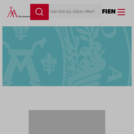
Menu
FI
EN
Skriv här det du söker efter!