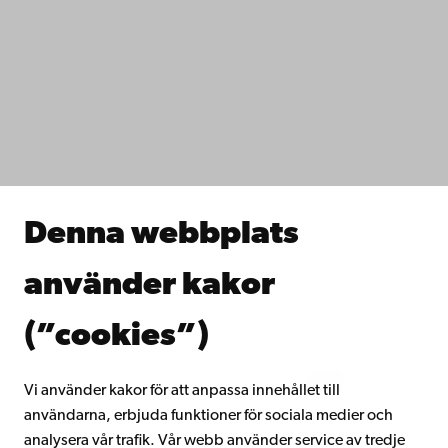
Kontaktuppgifter
Tillgänglighet
Dataskydd
IT-hjälp
Fakulteterna
Studera hos oss
Forska hos oss
Samarbeta med oss
Åbo Akademis bibliotek
Denna webbplats
Kontinuerligt lärande
Donera till Åbo Akademi
använder kakor
Gå med i Åbo Akademis alumnnätverk
Om Åbo Akademi
(”cookies”)
Intranätet
Vi använder kakor för att anpassa innehållet till
användarna, erbjuda funktioner för sociala medier och
Facebook
Instagram
YouTube
LinkedIn
Blog
Snapchat
analysera vår trafik. Vår webb använder service av tredje