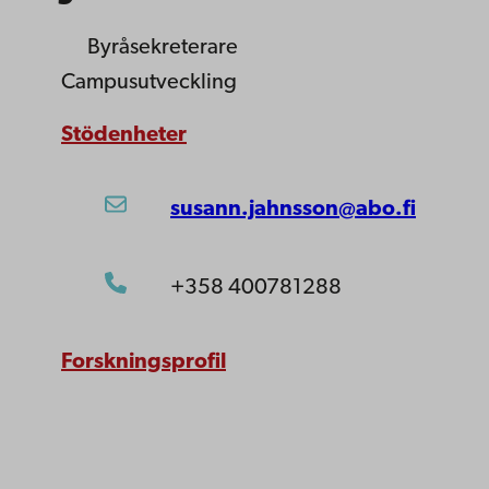
Byråsekreterare
Campusutveckling
Stödenheter
susann.jahnsson@abo.fi
+358 400781288
Forskningsprofil