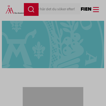
Menu
FI
EN
Skriv här det du söker efter!