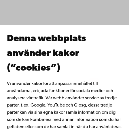
Fakulteterna
Studera hos oss
Forska hos oss
Samarbeta med oss
Åbo Akademis bibliotek
Denna webbplats
Kontinuerligt lärande
Donera till Åbo Akademi
använder kakor
Gå med i Åbo Akademis alumnnätverk
Om Åbo Akademi
(”cookies”)
Intranätet
Vi använder kakor för att anpassa innehållet till
användarna, erbjuda funktioner för sociala medier och
Facebook
Instagram
YouTube
LinkedIn
Blog
Snapchat
analysera vår trafik. Vår webb använder service av tredje
parter, t.ex. Google, YouTube och Giosg, dessa tredje
parter kan via sina egna kakor samla information om dig
som de kan kombinera med annan information som du har
gett dem eller som de har samlat in när du har använt deras