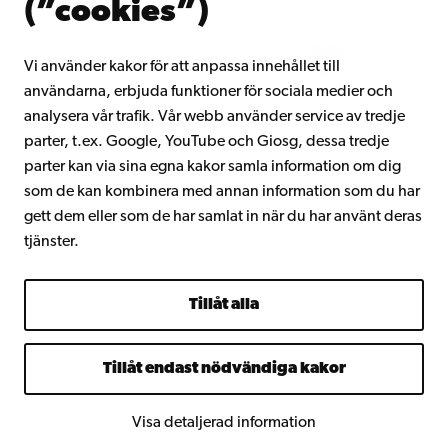
(”cookies”)
Intranätet
Vi använder kakor för att anpassa innehållet till
användarna, erbjuda funktioner för sociala medier och
Facebook
Instagram
YouTube
LinkedIn
Blog
Snapchat
analysera vår trafik. Vår webb använder service av tredje
parter, t.ex. Google, YouTube och Giosg, dessa tredje
parter kan via sina egna kakor samla information om dig
som de kan kombinera med annan information som du har
gett dem eller som de har samlat in när du har använt deras
tjänster.
Tillåt alla
Tillåt endast nödvändiga kakor
Visa detaljerad information