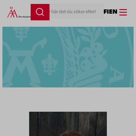
Menu
FI
EN
Skriv här det du söker efter!