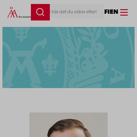
Menu
FI
EN
Skriv här det du söker efter!