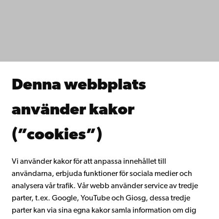
Dataskydd
IT-hjälp
Fakulteterna
Studera hos oss
Forska hos oss
Samarbeta med oss
Åbo Akademis bibliotek
Denna webbplats
Kontinuerligt lärande
Donera till Åbo Akademi
använder kakor
Gå med i Åbo Akademis alumnnätverk
Om Åbo Akademi
(”cookies”)
Intranätet
Vi använder kakor för att anpassa innehållet till
användarna, erbjuda funktioner för sociala medier och
Facebook
Instagram
YouTube
LinkedIn
Blog
Snapchat
analysera vår trafik. Vår webb använder service av tredje
parter, t.ex. Google, YouTube och Giosg, dessa tredje
parter kan via sina egna kakor samla information om dig