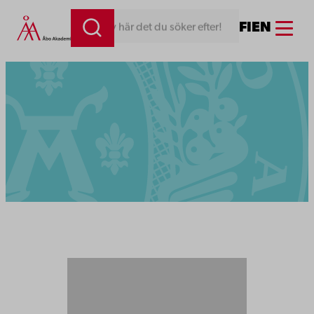
Menu
FI
EN
Skriv här det du söker efter!