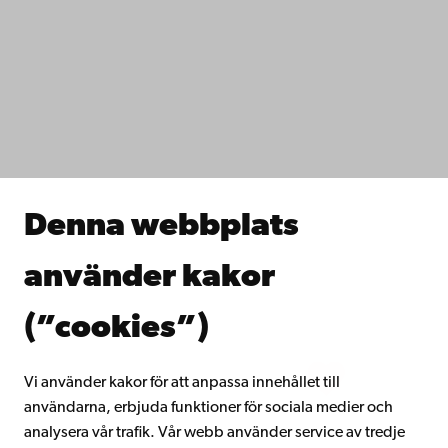
Kontaktuppgifter
Tillgänglighet
Dataskydd
IT-hjälp
Fakulteterna
Studera hos oss
Forska hos oss
Samarbeta med oss
Åbo Akademis bibliotek
Denna webbplats
Kontinuerligt lärande
Donera till Åbo Akademi
använder kakor
Gå med i Åbo Akademis alumnnätverk
Om Åbo Akademi
(”cookies”)
Intranätet
Vi använder kakor för att anpassa innehållet till
användarna, erbjuda funktioner för sociala medier och
Facebook
Instagram
YouTube
LinkedIn
Blog
Snapchat
analysera vår trafik. Vår webb använder service av tredje