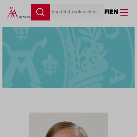
Menu
FI
EN
Skriv här det du söker efter!