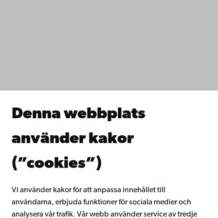
Kontaktuppgifter
Tillgänglighet
Dataskydd
IT-hjälp
Fakulteterna
Studera hos oss
Forska hos oss
Samarbeta med oss
Åbo Akademis bibliotek
Denna webbplats
Kontinuerligt lärande
Donera till Åbo Akademi
använder kakor
Gå med i Åbo Akademis alumnnätverk
Om Åbo Akademi
(”cookies”)
Intranätet
Vi använder kakor för att anpassa innehållet till
användarna, erbjuda funktioner för sociala medier och
Facebook
Instagram
YouTube
LinkedIn
Blog
Snapchat
analysera vår trafik. Vår webb använder service av tredje