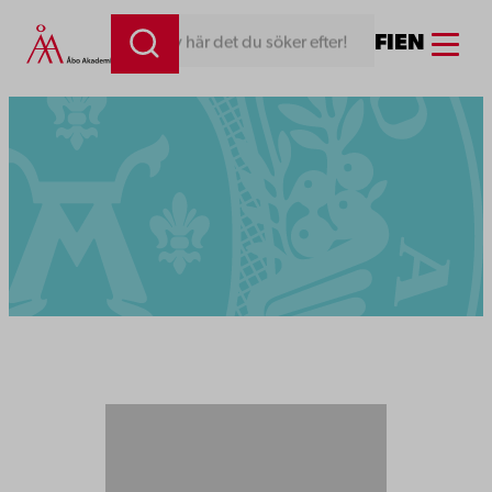
Menu
FI
EN
Skriv här det du söker efter!