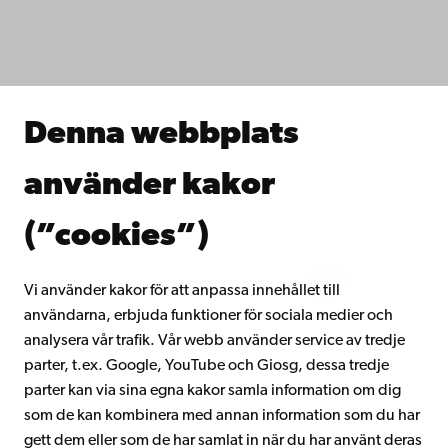
Fakulteterna
Studera hos oss
Forska hos oss
Samarbeta med oss
Åbo Akademis bibliotek
Denna webbplats
Kontinuerligt lärande
Donera till Åbo Akademi
använder kakor
Gå med i Åbo Akademis alumnnätverk
Om Åbo Akademi
(”cookies”)
Intranätet
Vi använder kakor för att anpassa innehållet till
användarna, erbjuda funktioner för sociala medier och
Facebook
Instagram
YouTube
LinkedIn
Blog
Snapchat
analysera vår trafik. Vår webb använder service av tredje
parter, t.ex. Google, YouTube och Giosg, dessa tredje
parter kan via sina egna kakor samla information om dig
som de kan kombinera med annan information som du har
gett dem eller som de har samlat in när du har använt deras